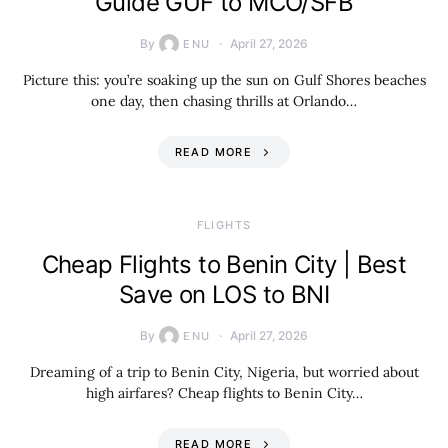
Guide GUF to MCO/SFB
By
April 27, 2026
ENU
Picture this: you’re soaking up the sun on Gulf Shores beaches
one day, then chasing thrills at Orlando…
READ MORE
​FLIGHTS
Cheap Flights to Benin City | Best
Save on LOS to BNI
By
April 27, 2026
ENU
Dreaming of a trip to Benin City, Nigeria, but worried about
high airfares? Cheap flights to Benin City…
READ MORE