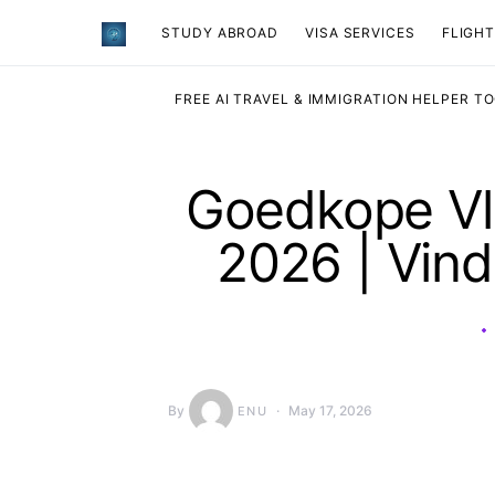
STUDY ABROAD
VISA SERVICES
​FLIGH
FREE AI TRAVEL & IMMIGRATION HELPER T
Goedkope Vlu
2026 | Vind
By
May 17, 2026
ENU