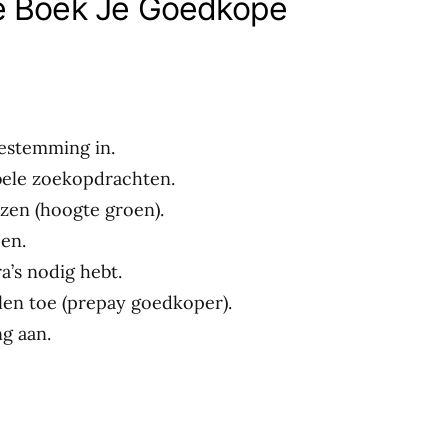
e Boek Je Goedkope
bestemming in.
bele zoekopdrachten.
jzen (hoogte groen).
een.
a’s nodig hebt.
len toe (prepay goedkoper).
ng aan.