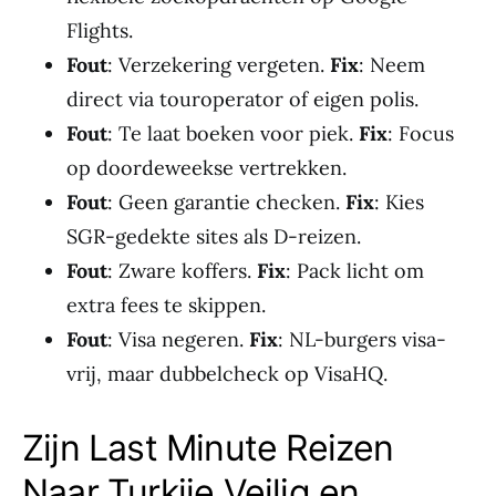
Flights.
Fout
: Verzekering vergeten.
Fix
: Neem
direct via touroperator of eigen polis.
Fout
: Te laat boeken voor piek.
Fix
: Focus
op doordeweekse vertrekken.
Fout
: Geen garantie checken.
Fix
: Kies
SGR-gedekte sites als D-reizen.
Fout
: Zware koffers.
Fix
: Pack licht om
extra fees te skippen.
Fout
: Visa negeren.
Fix
: NL-burgers visa-
vrij, maar dubbelcheck op VisaHQ.
Zijn Last Minute Reizen
Naar Turkije Veilig en