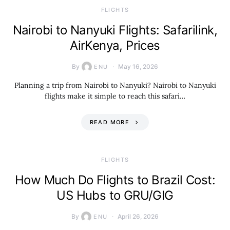
​FLIGHTS
Nairobi to Nanyuki Flights: Safarilink,
AirKenya, Prices
By
May 16, 2026
ENU
Planning a trip from Nairobi to Nanyuki? Nairobi to Nanyuki
flights make it simple to reach this safari…
READ MORE
​FLIGHTS
How Much Do Flights to Brazil Cost:
US Hubs to GRU/GIG
By
April 26, 2026
ENU